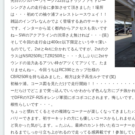
先日のシルバーウイーク♪22日はドッグファイトレー
シングさんの走行会に参加させて頂きました！場所
は・・・初めての袖ケ浦フォレストレースウェイ！！
雑誌のインプレなんかでよく登場するあのサーキット
です。インターから近く都内からアクセスも良いです
ね～SWのアクアラインの渋滞さえ無ければ・・・(笑)
そして今回の走行会は400cc以下限定という中々潔い
ものでして。2stと4stに分かれてるんですが、2stのク
ラスはNSR250RにTZR250Rと・・・久しぶりに2stサ
ウンドの迫力あるアツい枠がアツくてアツくて。たま
りませんね～。今回うちはRC390とカップ仕様の
CBR250Rを持ち込みました。相方は女子高生ルナです(笑)
初袖ケ浦。コース図を見ただけで走行開始！！・・・・・・・・・
ーだらけでどこまで突っ込んでいいかわからず色んな方にブチ抜か
でDFRのYZF-R25オレンジ軍団にボコボコにされます。悔しいで
根性らしいです・・・。
ちょっと慣れてくるとその複雑なコーナーが楽しくなってきました♪
バリーできます。初サーキットの方にも優しいコースかもしれません
ど良かった気がします。←たぶん。最終のカント付いた右コーナー
れるまでしっかり立ち上がれるので走ってる感満載です！参加してい