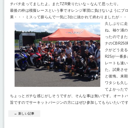
チバチ走ってましたよ。またTZR乗りたいな～なんて思ったり。
最後の枠は模擬レースという事でオレンジ軍団に負けないようにブロ
果・・・ミスって膨らんで一気に3台に抜かれて終わりましたが・・
久しぶりに走
ね。袖ケ浦の
ったのでまた
ナのCBR2
クがどう走る
R25が一番
レートも速い
た。試乗させ
と後悔。来期
ワタシも久し
てよかったで
ちょっとガチな感じがしそうですが、そんな事は無いです。オート
旨ですのでサーキットバージンの方にはぜひ参加してもらいたいです
← 新しい記事