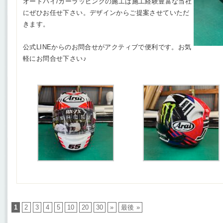
オートバイ/カーラッピングの施工は施工経験豊富な当社
にぜひお任せ下さい。デザインからご提案させていただ
きます。
公式LINEからのお問合せがアクティブで便利です。お気
軽にお問合せ下さい♪
1
2
3
4
5
10
20
30
»
最後 »