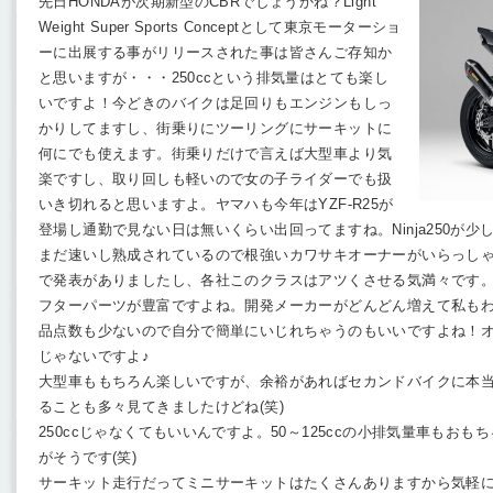
先日HONDAが次期新型のCBRでしょうかね？Light
Weight Super Sports Conceptとして東京モーターショ
ーに出展する事がリリースされた事は皆さんご存知か
と思いますが・・・250ccという排気量はとても楽し
いですよ！今どきのバイクは足回りもエンジンもしっ
かりしてますし、街乗りにツーリングにサーキットに
何にでも使えます。街乗りだけで言えば大型車より気
楽ですし、取り回しも軽いので女の子ライダーでも扱
いき切れると思いますよ。ヤマハも今年はYZF-R25が
登場し通勤で見ない日は無いくらい出回ってますね。Ninja250が
まだ速いし熟成されているので根強いカワサキオーナーがいらっしゃい
で発表がありましたし、各社このクラスはアツくさせる気満々です
フターパーツが豊富ですよね。開発メーカーがどんどん増えて私も
品点数も少ないので自分で簡単にいじれちゃうのもいいですよね！
じゃないですよ♪
大型車ももちろん楽しいですが、余裕があればセカンドバイクに本
ることも多々見てきましたけどね(笑)
250ccじゃなくてもいいんですよ。50～125ccの小排気量車もお
がそうです(笑)
サーキット走行だってミニサーキットはたくさんありますから気軽