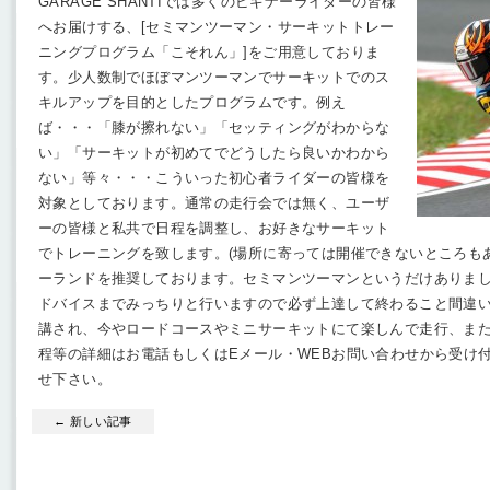
GARAGE SHANTIでは多くのビギナーライダーの皆様
へお届けする、[セミマンツーマン・サーキットトレー
ニングプログラム「こそれん」]をご用意しておりま
す。少人数制でほぼマンツーマンでサーキットでのス
キルアップを目的としたプログラムです。例え
ば・・・「膝が擦れない」「セッティングがわからな
い」「サーキットが初めてでどうしたら良いかわから
ない」等々・・・こういった初心者ライダーの皆様を
対象としております。通常の走行会では無く、ユーザ
ーの皆様と私共で日程を調整し、お好きなサーキット
でトレーニングを致します。(場所に寄っては開催できないところも
ーランドを推奨しております。セミマンツーマンというだけありま
ドバイスまでみっちりと行いますので必ず上達して終わること間違
講され、今やロードコースやミニサーキットにて楽しんで走行、ま
程等の詳細はお電話もしくはEメール・WEBお問い合わせから受け
せ下さい。
← 新しい記事