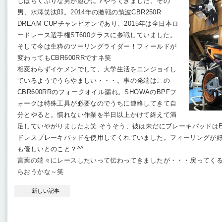
しばらくぶりな男が遊びに？やってきました。その
男、水澤笑汰郎。2014年の激戦の筑波CBR250R
DREAM CUPチャンピオンであり、2015年は全日本ロ
ードレース選手権ST600クラスに参戦していました。
そして今は生粋のツーリングライダー！フィールドが
変わってもCBR600RRですネ笑
相変わらずイケメンでして、大学生活をエンジョイし
ているようでうらやましい・・・。事の発端はこの
CBR600RRのフォークオイル漏れ。SHOWAのBPFフ
ォークは特殊工具が必要なのでうちに連絡してきて自
分とやると。慣れない作業を半日以上かけて終えて満
足していやがりましたよ笑 そうそう、彼は未だにブレーキパッドはEN
ドレスブレーキパッドを使用してくれていました。フィーリングが
も優しいとのこと？^^
言葉の端々にレースしたいって伝わってきましたが・・・戻ってく
らおうかな～笑
← 新しい記事