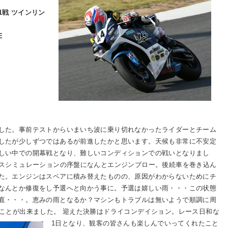
戦 ツインリン
E
した。事前テストからいまいち波に乗り切れなかったライダーとチーム
したが少しずつではあるが前進したかと思います。天候も非常に不安定
しい中での開幕戦となり、難しいコンディションでの戦いとなりまし
ースシミュレーションの序盤になんとエンジンブロー。後続車を巻き込ん
た。エンジンはスペアに積み替えたものの、原因がわからないためにチ
なんとか修復をし予選へと向かう事に。予選は嬉しい雨・・・この状態
直・・・。恵みの雨となるか？マシンもトラブルは無いようで順調に周
ることが出来ました。
迎えた決勝はドライコンデイション。レース日和な
1日となり、観客の皆さんも楽しんでいってくれたこと