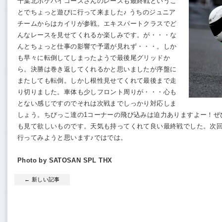
千葉北ポケバイコースさんのレースも最終戦というこ
とでちょっと遊びに行って来ました♪ うちのジュニア
チームからはカイリが参戦。エキスパートクラスでど
んなレースを見せてくれるか楽しみです。が・・・な
んとちょっと仕事の影響で予選が見れず・・・。しか
も早々に転倒してしまったようで最後尾グリッドか
ら。決勝は巻き返してくれるかと思いましたが序盤に
またしても転倒。しかし根性見せてくれて最後まで走
り切りました。車体も少しフロント周りが・・・心も
とない感じですのでそれは次戦までしっかり対応しま
しょう。ちびっこ達の1コーナーの飛び込みは迫力ありますよー！ぜ
も見て欲しいものです。天気も持ってくれて良い最終戦でした。次
行ってみようと思います♪ではでは。
Photo by SATOSAN SPL THX
← 新しい記事