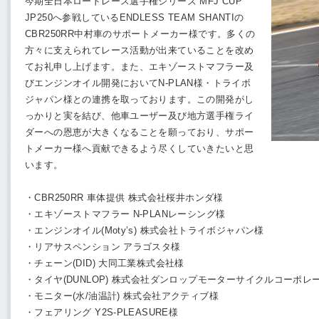
今期全日本ロードレース選手権シリーズ MFJ CUP
JP250へ参戦しているENDLESS TEAM SHANTIの
CBR250RR中村車のサポートメーカー様です。多くの
方々に支えられてレース活動が出来ていることを改め
てお礼申し上げます。また、エキゾーストマフラー及
びエンジンオイル開発においてN-PLAN様・トライボ
ジャパン様との連携を取っております。この開発がし
っかりと実を結び、他車ユーザー及び地方選手権ライ
ダーへの恩恵が大きくなることを願っており、サポー
トメーカー様へ貢献できるよう尽くしていきたいと思
います。
・CBR250RR 車体提供 株式会社桜井ホンダ様
・エキゾーストマフラー N-PLANレーシング様
・エンジンオイル(Moty’s) 株式会社トライボジャパン様
・リアサスペンション アラゴスタ様
・チェーン(DID) 大同工業株式会社様
・タイヤ(DUNLOP) 株式会社ダンロップモーターサイクルコーポレ
・モニター(水/油温計) 株式会社アクティブ様
・フェアリング Y2S-PLEASURE様