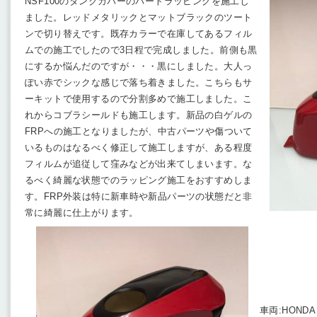
NSF100のタンクカバーのパートラッピングを施工し
ました。レッドメタリックとマットブラックのツート
ンで切り替えです。既存カラーで在庫してあるフィル
ムでの施工でしたので3日程で完成しました。前側も黒
にするか悩んだのですが・・・黒にしました。大人っ
ぽい赤でシックな感じで落ち着きました。こちらもサ
ーキットで使用するので分割多めで施工しました。こ
れからコブラシールドも施工します。新品の白ゲルの
FRPへの施工となりましたが、中古パーツや傷ついて
いるものはなるべく修正して施工しますが、ある程度
フィルムが追従して窪みなどが出来てしまいます。な
るべく綺麗な状態でのラッピング施工をおすすめしま
す。FRP外装は特に新車時や新品パーツの状態だと非
常に綺麗に仕上がります。
車両:HONDA