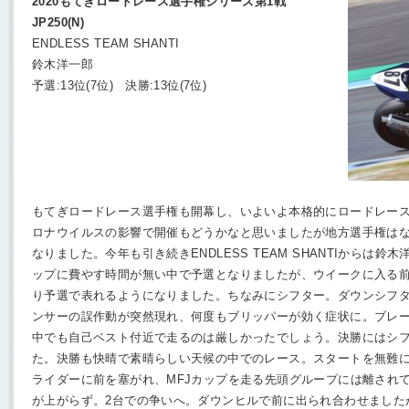
2020もてぎロードレース選手権シリーズ第1戦
JP250(N)
ENDLESS TEAM SHANTI
鈴木洋一郎
予選:13位(7位) 決勝:13位(7位)
もてぎロードレース選手権も開幕し、いよいよ本格的にロードレー
ロナウイルスの影響で開催もどうかなと思いましたが地方選手権は
なりました。今年も引き続きENDLESS TEAM SHANTIからは鈴木洋
ップに費やす時間が無い中で予選となりましたが、ウイークに入る
り予選で表れるようになりました。ちなみにシフター。ダウンシフ
ンサーの誤作動が突然現れ、何度もブリッパーが効く症状に。ブレ
中でも自己ベスト付近で走るのは厳しかったでしょう。決勝にはシ
た。決勝も快晴で素晴らしい天候の中でのレース。スタートを無難に
ライダーに前を塞がれ、MFJカップを走る先頭グループには離され
が上がらず。2台での争いへ。ダウンヒルで前に出られ合わせました