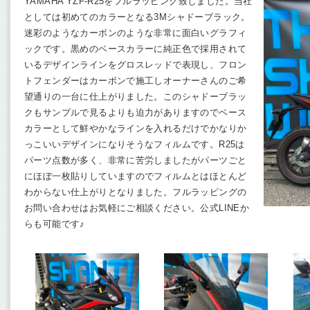
YAMAHA YZF-R25をフルラッピング致しました。当社
としては初めてのカラーとなる3Mシャドーブラック。
迷彩のようなカーボンのような非常に面白いグラフィ
ックです。黒めのベースカラーに純正色で採用されて
いるデザインラインをグロスレッドで表現し、フロン
トフェンダーはカーボンで施工しオーナーさんのご希
望通りの一台に仕上がりました。このシャドーブラッ
クもサンプルで見るよりも迫力がありますのでベース
カラーとして鮮やかなラインを入れるだけでかなりか
っこいいデザインになりそうなフィルムです。R25は
パーツ点数が多く、非常に苦労しましたがパーツごと
にほぼ一枚貼りしていますのでフィルムとはほとんど
わからない仕上がりとなりました。フルラッピングの
お問い合わせはお気軽にご相談ください。公式LINEか
らも可能です♪