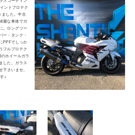
当社ガラスコーティン
ペイントプロテク
頂きました。中古
綺麗な車体でガ
に。ロングツー
パー・タンク・
にPPFでしっか
うフルプロテク
用のホイールガラ
ました。ガラス
任せ下さいませ。
す♪