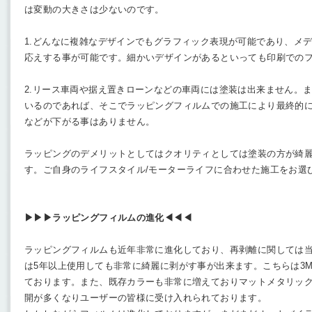
は変動の大きさは少ないのです。
1.どんなに複雑なデザインでもグラフィック表現が可能であり、メ
応えする事が可能です。細かいデザインがあるといっても印刷での
2.リース車両や据え置きローンなどの車両には塗装は出来ません。
いるのであれば、そこでラッピングフィルムでの施工により最終的
などが下がる事はありません。
ラッピングのデメリットとしてはクオリティとしては塗装の方が綺
す。ご自身のライフスタイル/モーターライフに合わせた施工をお選
▶︎▶︎▶︎ラッピングフィルムの進化◀︎◀︎◀︎
ラッピングフィルムも近年非常に進化しており、再剥離に関しては当社
は5年以上使用しても非常に綺麗に剥がす事が出来ます。こちらは3
ております。また、既存カラーも非常に増えておりマットメタリッ
開が多くなりユーザーの皆様に受け入れられております。