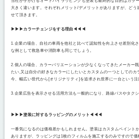
当社が手がけるオートバイラッピングも塗装も最終的な目的はカラ
大きく違います。それぞれメリット/デメリットがありますが、どう
せて頂きます。
▶︎▶︎▶︎カラーチェンジをする理由◀︎◀︎◀︎
1.企業の場合、自社の車両を他社と比べて認知性を向上させ差別化
な例として救急車や消防車も同じでしょう。
2.個人の場合、カラーバリエーションが少なくなってきたメーカー
たい,又は自分の好きなカラーにしたいとカスタムの一つとしてのカ
今、幅広い世代から[オリジナリティ]を追求され世界に一台という
3.企業広告を表示させる活用方法も一般的になり、路線バスやタク
▶︎▶︎▶︎塗装に対するラッピングのメリット◀︎◀︎◀︎
一番気になるのは価格差かもしれません。塗装はカスタムペイント
ありますが、ラッピングは1枚のフィルムを施工するのみですので価