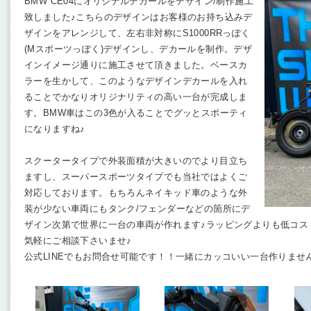
BMW CE04にオリジナルデカールをデザイン/制作施工
致しました♪こちらのデザインはお客様のお持ち込みデ
ザインをアレンジして、左右非対称にS1000RRっぽく
(Mスポーツっぽく)デザインし、デカールを制作。デザ
インイメージ通りに施工させて頂きました。ベースカ
ラーを生かして、このようなデザインデカールを入れ
ることでかなりオリジナリティの高い一台が完成しま
す。BMW車はこの3色が入ることでグッとスポーティ
になりますね♪
スクータータイプで外装面積が大きいのでより目立ち
ますし、スーパースポーツタイプでも当社ではよくご
対応しております。もちろんネイキッド車のような外
装が少ない車両にもタンク/フェンダーなどの箇所にデ
ザイン次第で世界に一台の車両が作れます♪ラッピングよりも低コス
気軽にご相談下さいませ♪
公式LINEでもお問合せ可能です！！一緒にカッコいい一台作りませ