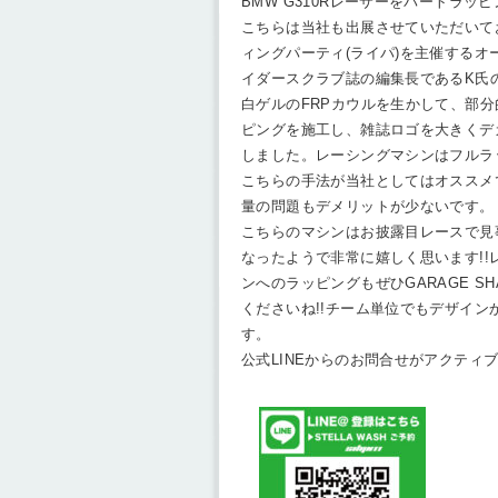
BMW G310Rレーサーをパートラッ
こちらは当社も出展させていただいて
ィングパーティ(ライパ)を主催するオ
イダースクラブ誌の編集長であるK氏
白ゲルのFRPカウルを生かして、部
ピングを施工し、雑誌ロゴを大きくデ
しました。レーシングマシンはフルラ
こちらの手法が当社としてはオススメ
量の問題もデメリットが少ないです。
こちらのマシンはお披露目レースで見
なったようで非常に嬉しく思います!!
ンへのラッピングもぜひGARAGE SH
くださいね!!チーム単位でもデザイン
す。
公式LINEからのお問合せがアクティ