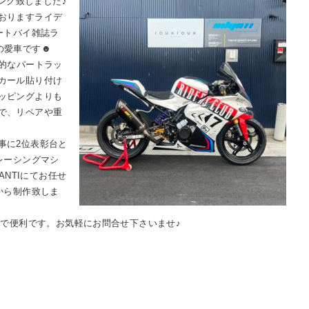
ピング致しました♪
おりますライデ
ートバイ雑誌ラ
の愛車です☻
分的なパートラッ
カール貼り付け
ッピングよりも
で、リペアや重
事に2位表彰台と
レーシングマシ
ANTIにてお任せ
から制作致しま
ブで便利です。お気軽にお問合せ下さいませ♪