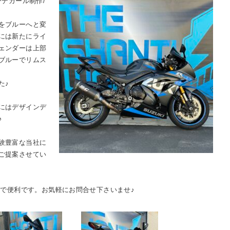
及びデカール制作/
をブルーへと変
には新たにライ
ェンダーは上部
ブルーでリムス
た♪
にはデザインデ
♪
験豊富な当社に
ご提案させてい
ブで便利です。お気軽にお問合せ下さいませ♪