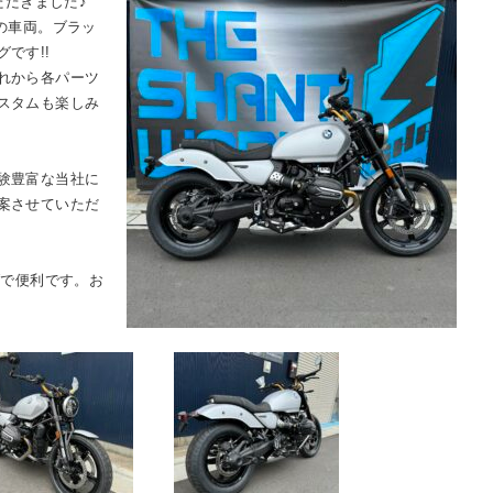
ただきました♪
の車両。ブラッ
です!!
れから各パーツ
スタムも楽しみ
験豊富な当社に
案させていただ
ブで便利です。お