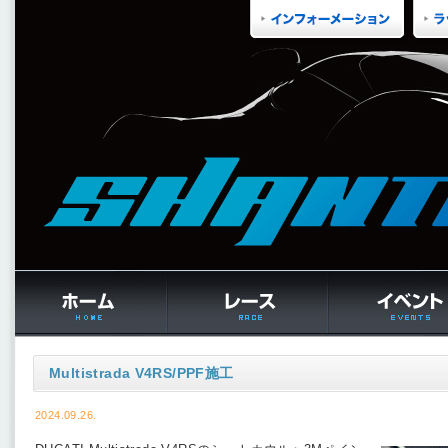
Multistrada V4RS/PPF施工
2024.09.26.