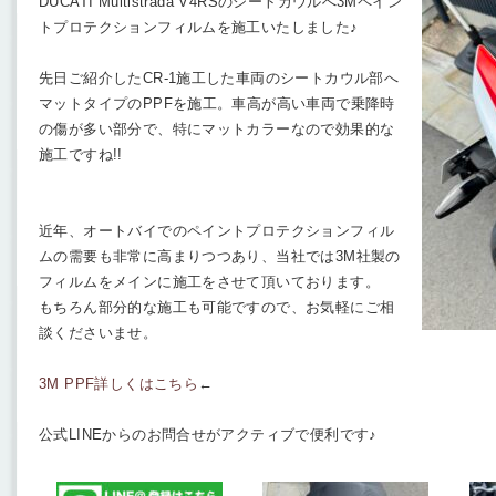
DUCATI Multistrada V4RSのシートカウルへ3Mペイン
トプロテクションフィルムを施工いたしました♪
先日ご紹介したCR-1施工した車両のシートカウル部へ
マットタイプのPPFを施工。車高が高い車両で乗降時
の傷が多い部分で、特にマットカラーなので効果的な
施工ですね!!
近年、オートバイでのペイントプロテクションフィル
ムの需要も非常に高まりつつあり、当社では3M社製の
フィルムをメインに施工をさせて頂いております。
もちろん部分的な施工も可能ですので、お気軽にご相
談くださいませ。
3M PPF詳しくはこちら
←
公式LINEからのお問合せがアクティブで便利です♪