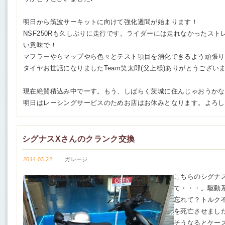
明日から筑波サーキットに向けて強化週間が始まります！
NSF250Rも久しぶりに走行です。ライダーには走れなかったス
い意味で！
マフラーやらマップやら色々とテスト項目を消化できるよう頑張り
タイヤお世話になりましたTeam笑太郎(父上様)ありがとうござい
現在絶賛積込み中でーす。もう、しばらく茨城に住んじゃおうかな
明日はレーシングサービスのためお店はお休みとなります。よろし
シグナスXさんのクランク交換
2014.03.22.
ガレージ
こちらのシグナ
て・・・。駆動
忘れて？トルク
を死亡させまし
そうなるとケー