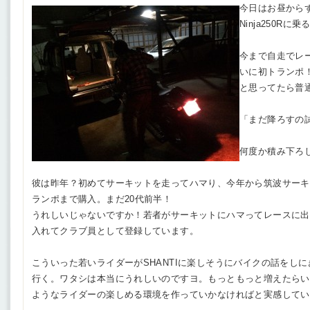
今日はお昼から
Ninja250R
今まで自走でレ
いに初トランポ
と思ってたら普
「まだ降ろすの
何度か積み下ろし
彼は昨年？初めてサーキットを走ってハマり、今年から筑波サーキ
ランポまで購入。まだ20代前半！
うれしいじゃないですか！若者がサーキットにハマってレースに出
入れてクラブ員として登録しています。
こういった若いライダーがSHANTIに楽しそうにバイクの話をし
行く。ワタシは本当にうれしいのですヨ。もっともっと増えたらい
ようなライダーの楽しめる環境を作っていかなければと実感してい