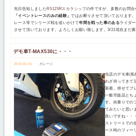
先日告知しました
RS125Rスカラシップ
の件ですが、多数のお問合
「イベントレースのみの経験」
ではお断りさせて頂いております。
レース等でシリーズ戦を追いかけて
年間を戦った事のある
ライダー
させて頂いております。よろしくお願い致します。3/21現在まだ
デモ車T-MAX530に・・・
2014.03.15.
ガレージ
当店のデモ車(私
わざ持ってきて
装着。併せてブ
一般市販品とち
す。街乗りでの
てみたいと思い
良いですね・・
ストリートでの
ース時のフィー