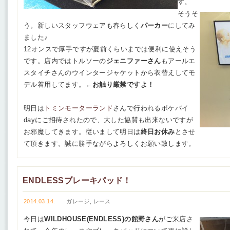
す。
そうそ
う。新しいスタッフウェアも春らしく
パーカー
にしてみ
ました♪
12オンスで厚手ですが夏前くらいまでは便利に使えそう
です。店内ではトルソーの
ジェニファーさん
もアールエ
スタイチさんのウインタージャケットから衣替えしてモ
デル着用してます。←
お触り厳禁ですよ！
明日は
トミンモーターランド
さんで行われるポケバイ
dayにご招待されたので、大した協賛も出来ないですが
お邪魔してきます。従いまして明日は
終日お休み
とさせ
て頂きます。誠に勝手ながらよろしくお願い致します。
ENDLESSブレーキパッド！
2014.03.14.
ガレージ
,
レース
今日は
WILDHOUSE(ENDLESS)の館野さん
がご来店さ