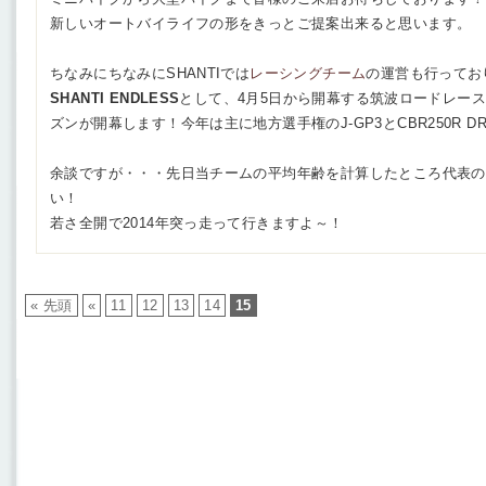
新しいオートバイライフの形をきっとご提案出来ると思います。
ちなみにちなみにSHANTIでは
レーシングチーム
の運営も行ってお
SHANTI ENDLESS
として、4月5日から開幕する筑波ロードレース
ズンが開幕します！今年は主に地方選手権のJ-GP3とCBR250R D
余談ですが・・・先日当チームの平均年齢を計算したところ代表の
い！
若さ全開で2014年突っ走って行きますよ～！
« 先頭
«
11
12
13
14
15