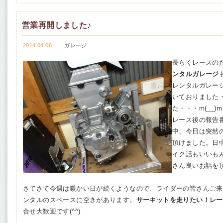
営業再開しました♪
2014.04.08.
ガレージ
長らくレースの
ンタルガレージ
レンタルガレー
いておりました
た・・・m(__)m
レース後の報告
中、今日は突然
頂けました。日
イク話もいいも
さん良いお話を
さてさて今週は暖かい日が続くようなので、ライダーの皆さんご来
ンタルのスペースに空きがあります。
サーキットを走りたい！レー
合せ大歓迎です(^^)