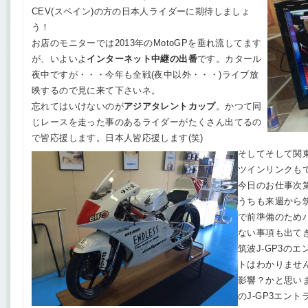
CEV(スペイン)の方の日本人ライダーに期待しましょ
う！
お店のモニターでは2013年のMotoGPを垂れ流してます
が、いよいよ
インターネット中継の出番
です。カタール
夜中ですが・・・今年も全戦(夜中以外・・・)ライブ放
映するので見に来て下さいネ。
忘れてはいけないのが
アジアタレントカップ
。かつて同
じレースを走った事のあるライダーがたくさん出てるの
で皆応援します。日本人皆応援します(笑)
そしてそして関
ツインリンクも
今日のお仕事次
うちも来週から
で前準備のため
ない事項も出て
筑波J-GP3の
トはわかりませ
影響？かと思い
のJ-GP3エン