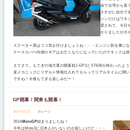
由で台湾から直で
さすがに自分で
ジンだけはワタ
置されて、今日
かりましたがボル
スクーター系はココ気を付けましょうね・・・エンジン割る事にな
ケースカバー内側のギアはお亡くなりになっていたのでキックは使
さてさて。もてぎの地方選の開幕戦J-GP3とST600が終わったよ
某メカニックにリザルト情報仕入れてもらってリアルタイムに聞い
ですね！今後もてぎも楽しみだー！
GP開幕！関東も開幕！
2014.03.21.
ガレージ
2014
MotoGP
始まりましたね！
今年はMoto3に日本人がいないのが寂しいけど・・・