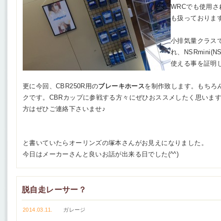
WRCでも使用さ
も扱っておりま
小排気量クラスで
れ、NSRmini(
使える事を証明
更に今回、CBR250R用の
ブレーキホース
を制作致します。もちろ
クです。CBRカップに参戦する方々にぜひおススメしたく思いま
方はぜひご連絡下さいませ♪
と書いていたらオーリンズの塚本さんがお見えになりました。
今日はメーカーさんと良いお話が出来る日でした(^^)
脱自走レーサー？
2014.03.11.
ガレージ