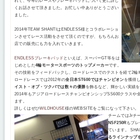
れて、今年のレースやブレーキパッドについて更に詳し
くお話させて頂きました。お忙しい中ありがとうござい
ました。
2014年TEAM SHANTIはENDLESS様とコラボレーショ
ンさせてレース活動をさせて頂くのですが、もちろんお
店での販売にも力を入れていきます。
ENDLESSブレーキパッド
といえば、スーパーGT等をは
じめとした
4輪モータースポーツのトップメーカー
です。
その技術をフィードバックし、ロードレースでのテストを経て2輪
ロードレースでは2012年の
全日本ST600ではチャンピオン
を獲得
イスト・オブ・ツクバでは数々の優勝
を飾るなど、輝かしい実績を
2014年もアジアロードレースチャンピオンシップSS600クラス
ます。
詳しくはぜひ
WILDHOUSE
様のWEBSITEをご覧になって下さい。
チームではJrチ
NSF250R
もブレ
ています。 SHA
るラインナップ