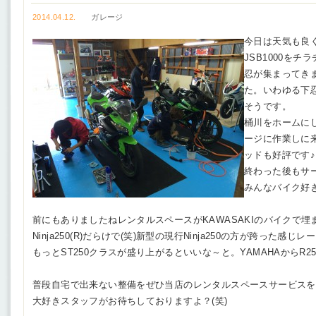
2014.04.12.
ガレージ
今日は天気も良
JSB1000を
忍が集まってきまし
た。いわゆる下
そうです。
桶川をホームに
ージに作業しに
ッドも好評です♪
終わった後もサ
みんなバイク好
前にもありましたねレンタルスペースがKAWASAKIのバイクで
Ninja250(R)だらけで(笑)新型の現行Ninja250の方が跨っ
もっとST250クラスが盛り上がるといいな～と。YAMAHAからR2
普段自宅で出来ない整備をぜひ当店のレンタルスペースサービスを
大好きスタッフがお待ちしておりますよ？(笑)