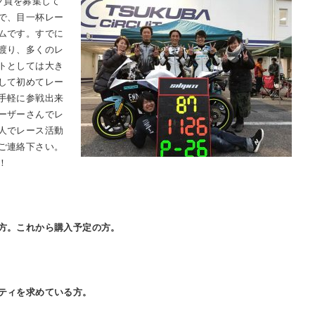
クラブ員を募集して
で、目一杯レー
ムです。すでに
渡り、多くのレ
トとしては大き
して初めてレー
手軽に参戦出来
ーザーさんでレ
人でレース活動
ご連絡下さい。
！
方。これから購入予定の方。
ティを求めている方。